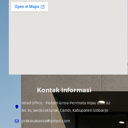
Kontak Informasi
Head Office : Perum Griya Permata Hijau Blok X2
No.14, Wedoroklurak, Candi, Kabupaten Sidoarjo
prakasakarya@gmail.com