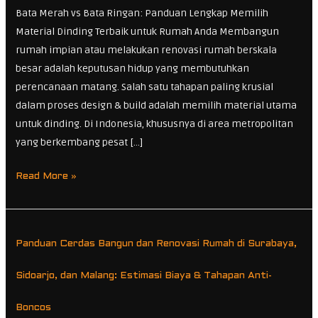
Bata Merah vs Bata Ringan: Panduan Lengkap Memilih
Lengkap
Material Dinding Terbaik untuk Rumah Anda Membangun
Memilih
rumah impian atau melakukan renovasi rumah berskala
Material
besar adalah keputusan hidup yang membutuhkan
Dinding
perencanaan matang. Salah satu tahapan paling krusial
Terbaik
dalam proses design & build adalah memilih material utama
untuk
untuk dinding. Di Indonesia, khususnya di area metropolitan
Rumah
yang berkembang pesat […]
Anda
Read More »
Panduan
Panduan Cerdas Bangun dan Renovasi Rumah di Surabaya,
Cerdas
Bangun
Sidoarjo, dan Malang: Estimasi Biaya & Tahapan Anti-
dan
Renovasi
Boncos​