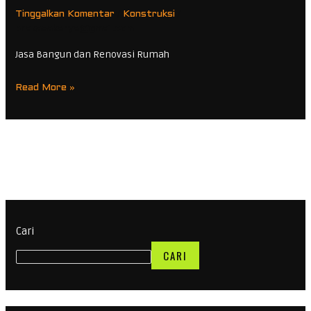
Rumah
/
/
Tinggalkan Komentar
Konstruksi
di
prakasakarya@gmail.com
Surabaya,
Jasa Bangun dan Renovasi Rumah
Sidoarjo,
dan
Read More »
Malang:
Estimasi
Biaya
&
Tahapan
Anti-
Boncos​
Cari
CARI