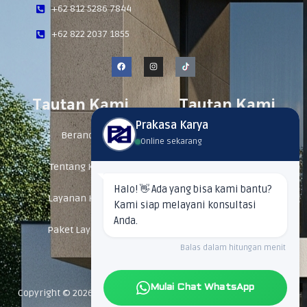
+62 812 5286 7844
+62 822 2037 1855
F
I
a
n
c
s
e
t
b
a
Tautan Kami
Tautan Kami
o
g
o
r
k
a
Prakasa Karya
m
Beranda
Tim Kami
Online sekarang
Tentang Kami
Proyek
Halo! 👋 Ada yang bisa kami bantu?
Layanan Kami
Kontak Kami
Kami siap melayani konsultasi
Anda.
Paket Layanan
FAQ
Balas dalam hitungan menit
Mulai Chat WhatsApp
Copyright © 2026 Jasa Konstruksi dan Interior Prakasa Karya |