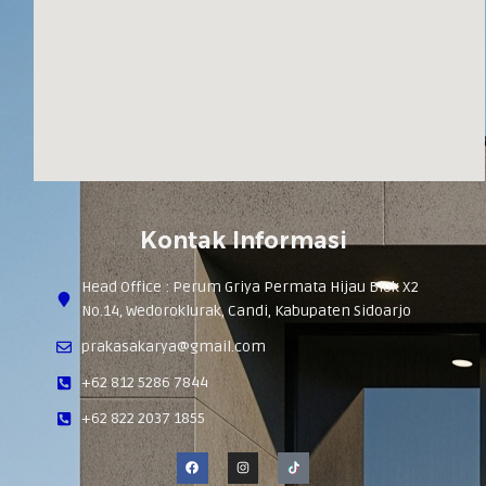
Kontak Informasi
Head Office : Perum Griya Permata Hijau Blok X2
No.14, Wedoroklurak, Candi, Kabupaten Sidoarjo
prakasakarya@gmail.com
+62 812 5286 7844
+62 822 2037 1855
F
I
a
n
c
s