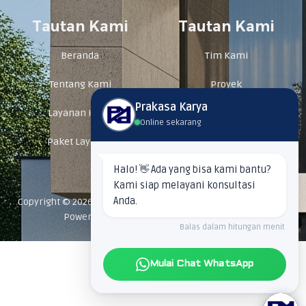
e
t
b
a
Tautan Kami
Tautan Kami
o
g
o
r
k
a
m
Beranda
Tim Kami
Tentang Kami
Proyek
Prakasa Karya
Layanan Kami
Kontak Kami
Online sekarang
Paket Layanan
FAQ
Halo! 👋 Ada yang bisa kami bantu?
Kami siap melayani konsultasi
Anda.
Copyright © 2026 Jasa Konstruksi dan Interior Prakasa Karya |
Powered by PT. Prakasa Karya Nusantara
Balas dalam hitungan menit
Mulai Chat WhatsApp